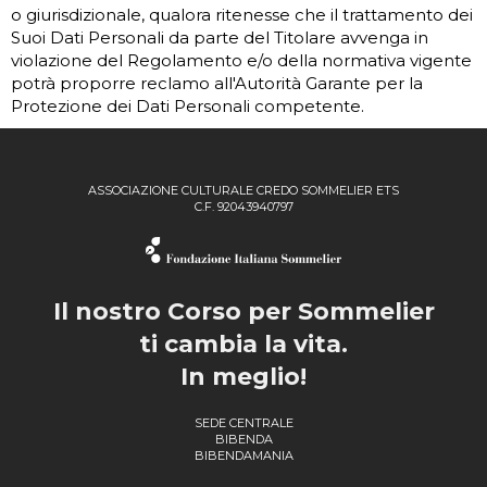
o giurisdizionale, qualora ritenesse che il trattamento dei
Suoi Dati Personali da parte del Titolare avvenga in
violazione del Regolamento e/o della normativa vigente
potrà proporre reclamo all'Autorità Garante per la
Protezione dei Dati Personali competente.
ASSOCIAZIONE CULTURALE CREDO SOMMELIER ETS
C.F. 92043940797
Il nostro Corso per Sommelier
ti cambia la vita.
In meglio!
SEDE CENTRALE
BIBENDA
BIBENDAMANIA