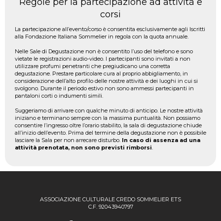
Regole per la partecipazione ad attività e
corsi
La partecipazione all’evento/corso è consentita esclusivamente agli Iscritti
alla Fondazione Italiana Sommelier in regola con la quota annuale.
Nelle Sale di Degustazione non è consentito l’uso del telefono e sono
vietate le registrazioni audio-video. I partecipanti sono invitati a non
utilizzare profumi penetranti che pregiudicano una corretta
degustazione. Prestare particolare cura al proprio abbigliamento, in
considerazione dell’alto profilo delle nostre attività e dei luoghi in cui si
svolgono. Durante il periodo estivo non sono ammessi partecipanti in
pantaloni corti o indumenti simili.
Suggeriamo di arrivare con qualche minuto di anticipo. Le nostre attività
iniziano e terminano sempre con la massima puntualità. Non possiamo
consentire l’ingresso oltre l’orario stabilito, la sala di degustazione chiude
all’inizio dell’evento. Prima del termine della degustazione non è possibile
lasciare la Sala per non arrecare disturbo.
In caso di assenza ad una
attività prenotata, non sono previsti rimborsi
.
ASSOCIAZIONE CULTURALE CREDO SOMMELIER ETS
C.F. 92043940797