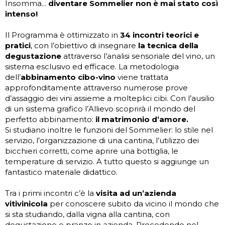
Insomma...
diventare Sommelier non è mai stato così
intenso!
Il Programma è ottimizzato in
34 incontri teorici e
pratici
, con l’obiettivo di insegnare
la tecnica della
degustazione
attraverso l’analisi sensoriale del vino, un
sistema esclusivo ed efficace. La metodologia
dell’
abbinamento cibo-vino
viene trattata
approfonditamente attraverso numerose prove
d’assaggio dei vini assieme a molteplici cibi. Con l’ausilio
di un sistema grafico l’Allievo scoprirà il mondo del
perfetto abbinamento:
il matrimonio d’amore.
Si studiano inoltre le funzioni del Sommelier: lo stile nel
servizio, l’organizzazione di una cantina, l’utilizzo dei
bicchieri corretti, come aprire una bottiglia, le
temperature di servizio. A tutto questo si aggiunge un
fantastico materiale didattico.
Tra i primi incontri c’è la
visita ad un’azienda
vitivinicola
per conoscere subito da vicino il mondo che
si sta studiando, dalla vigna alla cantina, con
degustazione e pranzo in azienda. Procedendo nel